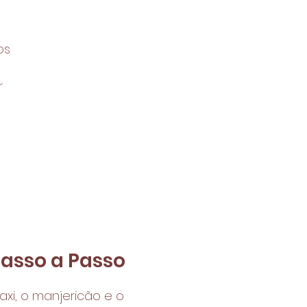
os
r
asso a Passo
i, o manjericão e o