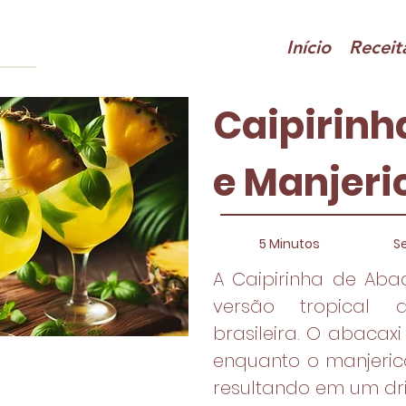
Início
Receit
Caipirinh
e Manjeri
5 Minutos
Se
A Caipirinha de Aba
versão tropical d
brasileira. O abacax
enquanto o manjeric
resultando em um drink