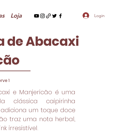
as
Loja
Login
a de Abacaxi
cão
rve 1
caxi e Manjericão é uma
a clássica caipirinha
i adiciona um toque doce
ão traz uma nota herbal,
 irresistível.