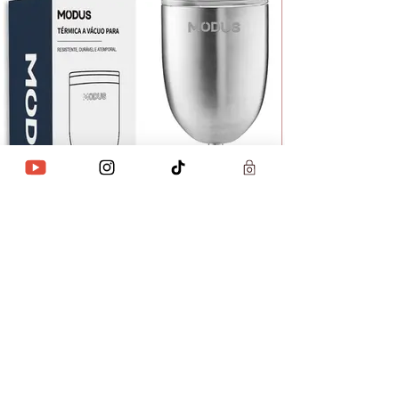
Taça Térmica 400ml Vinho Drinks
Com Tampa (Prata)